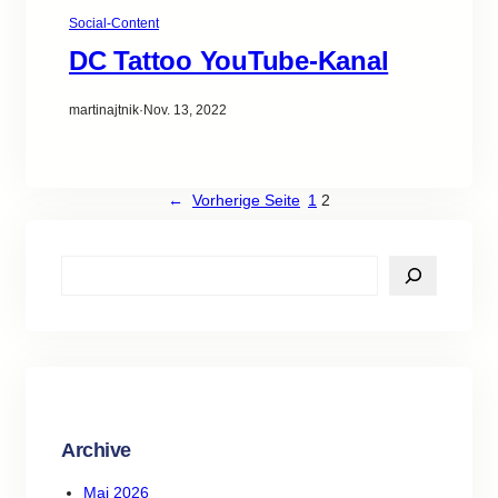
Social-Content
DC Tattoo YouTube-Kanal
martinajtnik
·
Nov. 13, 2022
←
Vorherige Seite
1
2
S
e
a
r
c
h
Archive
Mai 2026