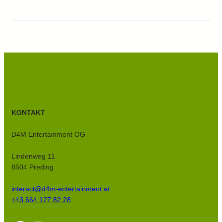
KONTAKT
D4M Entertainment OG
Lindenweg 11
8504 Preding
interact@d4m-entertainment.at
+43 664 127 82 28