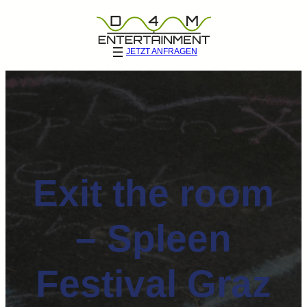
JETZT ANFRAGEN
Exit the room
– Spleen
Festival Graz