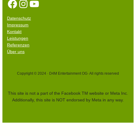
Facebook
Instagram
YouTube
Datenschutz
Impressum
Kontakt
Leistungen
Referenzen
Über uns
Copyright © 2024 · D4M Entertainment OG
· All rights reserved
This site is not a part of the Facebook TM website or Meta Inc.
Additionally, this site is NOT endorsed by Meta in any way.